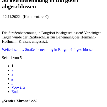
abgeschlossen
12.11.2022
(Kommentare: 0)
Die Straßen­be­nen­nung in Burg­dorf ist ab­ge­schlos­sen! Vor einigen
Tagen wurde der Rats­beschluss zur Benen­nung des Hermann-
Hoffmann-Kreisels umge­setzt.
Weiterlesen …
Straßenbenennung in Burgdorf abgeschlossen
Seite 1 von 5
1
2
3
4
5
Vorwärts
Ende
„Sender Zitrone” e.V.