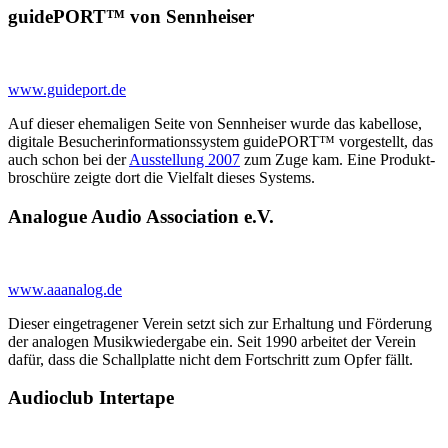
guidePORT™ von Sennheiser
www.guideport.de
Auf dieser ehemaligen Seite von Sennheiser wurde das kabel­lose,
digi­tale Besucher­infor­mations­system guidePORT™ vorgestellt, das
auch schon bei der
Ausstellung 2007
zum Zuge kam. Eine Produkt­
broschüre zeigte dort die Vielfalt dieses Systems.
Analogue Audio Association e.V.
www.aaanalog.de
Dieser einge­tragener Verein setzt sich zur Erhaltung und Förderung
der analogen Musik­wieder­gabe ein. Seit 1990 arbeitet der Verein
dafür, dass die Schall­platte nicht dem Fort­schritt zum Opfer fällt.
Audioclub Intertape