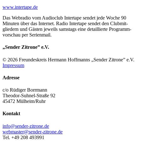
www.intertape.de
Das Webradio vom Audioclub Intertape sendet jede Woche 90
Minuten über das Internet. Radio Intertape sendet den Club­mit­
gliedern und Gästen jeweils samstags eine detaillierte Programm­
vorschau per Serienmail.
„Sender Zitrone” e.V.
© 2026 Freundes­kreis Her­mann Hoff­manns „Sender Zitrone” e.V.
Impressum
Adresse
c/o Rüdiger Borrmann
Theodor-Suhnel-Straße 92
45472 Mülheim/Ruhr
Kontakt
info@sender-zitrone.de
webmaster@sender-zitrone.de
Tel. +49 208 493991