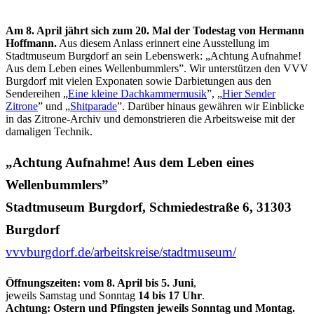
Am 8. April jährt sich zum 20. Mal der Todestag von Hermann
Hoffmann.
Aus diesem Anlass erinnert eine Ausstellung im
Stadtmuseum Burgdorf an sein Lebenswerk: „Achtung Aufnahme!
Aus dem Leben eines Wellenbummlers”. Wir unterstützen den VVV
Burgdorf mit vielen Exponaten sowie Darbietungen aus den
Sendereihen „
Eine kleine Dachkammermusik
”, „
Hier Sender
Zitrone
” und „
Shitparade
”. Darüber hinaus gewähren wir Einblicke
in das Zitrone-Archiv und demonstrieren die Arbeitsweise mit der
damaligen Technik.
„Achtung Aufnahme! Aus dem Leben eines
Wellenbummlers”
Stadtmuseum Burgdorf, Schmiedestraße 6, 31303
Burgdorf
vvvburgdorf.de/arbeitskreise/stadtmuseum/
Öffnungszeiten: vom 8. April bis 5. Juni
,
jeweils Samstag und Sonntag
14 bis 17 Uhr
.
Achtung: Ostern und Pfingsten jeweils Sonntag und Montag.