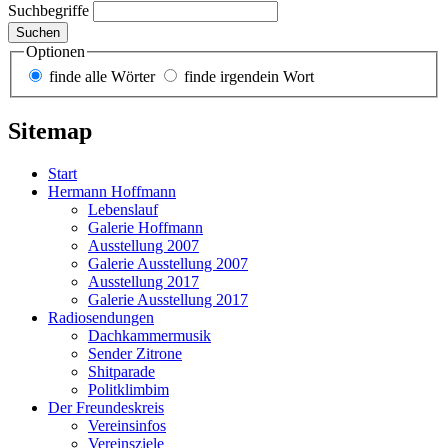
Suchbegriffe
Suchen
Optionen
finde alle Wörter
finde irgendein Wort
Sitemap
Start
Hermann Hoffmann
Lebenslauf
Galerie Hoffmann
Ausstellung 2007
Galerie Ausstellung 2007
Ausstellung 2017
Galerie Ausstellung 2017
Radiosendungen
Dachkammermusik
Sender Zitrone
Shitparade
Politklimbim
Der Freundeskreis
Vereinsinfos
Vereinsziele