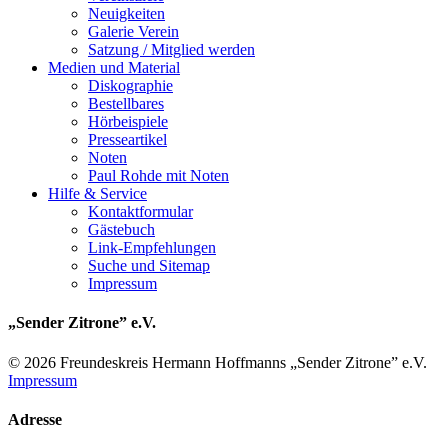
Neuigkeiten
Galerie Verein
Satzung / Mitglied werden
Medien und Material
Diskographie
Bestellbares
Hörbeispiele
Presseartikel
Noten
Paul Rohde mit Noten
Hilfe & Service
Kontaktformular
Gästebuch
Link-Empfehlungen
Suche und Sitemap
Impressum
„Sender Zitrone” e.V.
© 2026 Freundes­kreis Her­mann Hoff­manns „Sender Zitrone” e.V.
Impressum
Adresse