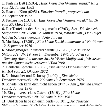
1.
Früh ins Bett (15:05),
„Eine kleine Dachkammermusik” Nr. 2
vom 12. Januar 1963
2.
Haar am Kinn (02:51),
Einzelne Parodie, vorgestellt am
23. September 1972
3.
Freitags nie (13:43),
„Eine kleine Dachkammermusik” Nr. 16
vom 27. März 1965
4.
Der Teufel hat den Straps gemacht (02:03),
Aus „Die deutsche
Shitparade” Nr. 1 vom 12. Januar 1974, Parodie von „Der Teufel
hat den Schnaps gemacht”/Udo Jürgens
5.
Musiktage (17:56),
„Eine kleine Dachkammermusik” Nr. 66 vom
12. September 1970
6.
Montagmorgen in unserer Straße (12:54),
„Die deutsche
Shitparade” Nr. 19 vom 14. Dezember 1974. Parodien von
„Samstag Abend in unserer Straße”/Peter Maffay und „Wir lassen
uns das Singen nicht verbieten”/Tina York
7.
Deutsche Sprache (13:30),
„Eine kleine Dachkammermusik”
Nr. 104 vom 21. Oktober 1972
8.
Nichtraucher und Debussy (14:09),
„Eine kleine
Dachkammermusik” Nr. 202 vom 18. September 1976
9.
Schade, ich kann dich nicht lieben (04:43),
Aus „Jux und Lyrik”
vom 1. Januar 1979
10.
Ein gut verstecktes Osterei (15:19),
„Eine kleine
Dachkammermusik” Nr. 323 vom 9. Mai 1981
11.
Und dabei liebe ich euch beide (06:30),
„Die deutsche
Shitparade” vom 28. Oktober 1978. Parodie von „Und dabei liebe