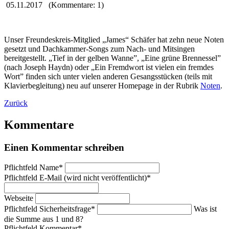
05.11.2017
(Kommentare: 1)
Unser Freundes­kreis-Mitglied „James“ Schäfer hat zehn neue Noten
gesetzt und Dach­kammer-Songs zum Nach- und Mitsingen
bereitgestellt. „Tief in der gelben Wanne”, „Eine grüne Bren­nessel”
(nach Joseph Haydn) oder „Ein Fremd­wort ist vielen ein fremdes
Wort” finden sich unter vielen anderen Gesangs­stücken (teils mit
Klavier­begleitung) neu auf unserer Homepage in der Rubrik
Noten
.
Zurück
Kommentare
Einen Kommentar schreiben
Pflichtfeld
Name
*
Pflichtfeld
E-Mail (wird nicht veröffentlicht)
*
Webseite
Pflichtfeld
Sicherheitsfrage
*
Was ist
die Summe aus 1 und 8?
Pflichtfeld
Kommentar
*