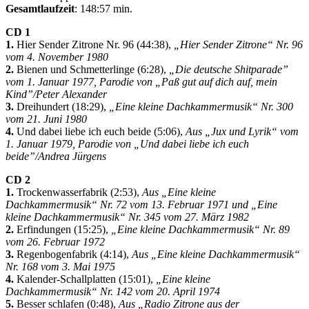
Gesamtlaufzeit
: 148:57 min.
CD 1
1.
Hier Sender Zitrone Nr. 96 (44:38),
„Hier Sender Zitrone“ Nr. 96
vom 4. November 1980
2.
Bienen und Schmetterlinge (6:28),
„Die deutsche Shitparade”
vom 1. Januar 1977, Parodie von „Paß gut auf dich auf, mein
Kind”/Peter Alexander
3.
Dreihundert (18:29),
„
Eine kleine Dachkammermusik
“ Nr. 300
vom 21. Juni 1980
4.
Und dabei liebe ich euch beide (5:06),
Aus „Jux und Lyrik“ vom
1. Januar 1979, Parodie von „Und dabei liebe ich euch
beide”/Andrea Jürgens
CD 2
1.
Trockenwasserfabrik (2:53),
Aus „Eine kleine
Dachkammermusik“ Nr. 72 vom 13. Februar 1971 und „Eine
kleine Dachkammermusik“ Nr. 345 vom 27. März 1982
2.
Erfindungen (15:25),
„Eine kleine Dachkammermusik“ Nr. 89
vom 26. Februar 1972
3.
Regenbogenfabrik (4:14),
Aus „Eine kleine Dachkammermusik“
Nr. 168 vom 3. Mai 1975
4.
Kalender-Schallplatten (15:01),
„Eine kleine
Dachkammermusik“ Nr. 142 vom 20. April 1974
5.
Besser schlafen (0:48),
Aus „Radio Zitrone aus der