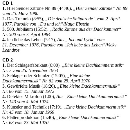
CD 1
1.
Hier Sender Zitrone Nr. 89 (44:46),
„Hier Sender Zitrone“ Nr. 89
vom 25. März 1980
2.
Das Tremolo (8:55),
„Die deutsche Shitparade” vom 2. April
1977, Parodie von „Du und ich”/Katja Ebstein
3.
500. Jubiläum (15:52),
„Radio Zitrone aus der Dachkammer“
Nr. 500 vom 7. April 1984
4.
Ich liebe das Leben (5:17),
Aus „Jux und Lyrik“ vom
31. Dezember 1976, Parodie von „Ich liebe das Leben”/Vicky
Leandros
CD 2
1.
Der Schlagerfabrikant (6:00),
„Eine kleine Dachkammermusik“
Nr. 7 vom 25. November 1963
2.
Schlager oder Schnulze (15:05),
„Eine kleine
Dachkammermusik“ Nr. 62 vom 25. April 1970
3.
Gewürfelte Musik (18:26),
„Eine kleine Dachkammermusik“
Nr. 86 vom 15. Januar 1972
4.
Defektes Mikrofon (1:00),
Aus „Eine kleine Dachkammermusik“
Nr. 143 vom 4. Mai 1974
5.
Künstler und Technik (17:19),
„Eine kleine Dachkammermusik“
Nr. 45 vom 18. Januar 1969
6.
Plattenproduktion (15:40),
„Eine kleine Dachkammermusik“
Nr. 63 vom 23. Mai 1970