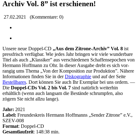
Archiv Vol. 8” ist erschienen!
27.02.2021
(Kommentare: 0)
Unsere neue Doppel-CD
„Aus dem Zitrone-Archiv” Vol. 8
ist
pressfrisch verfügbar. Wie jedes Jahr bringen wir viele wunderbare
Titel als auch „Klassiker” aus verschiedenen Schaffens­epochen von
Hermann Hoff­mann zu Ohr. In dieser Ausgabe dreht es sich vor­
rangig ums Thema „Von der Komposition zur Produktion”. Nähere
Infor­mationen finden Sie in der
Diskographie
und auf der Seite
Bestellbares
. Dort können Sie auch Ihr Exemplar bei uns ordern. —
Die
Doppel-CDs Vol. 2 bis Vol. 7
sind natürlich weiterhin
erhältlich (wenn auch langsam die Bestände schrumpfen, also
zögern Sie nicht allzu lange).
Jahr:
2021
Label:
Freundeskreis Hermann Hoffmanns „Sender Zitrone” e.V.,
SZEV-008
Format
: Doppel-CD
Gesamtlaufzeit
: 148:38 min.