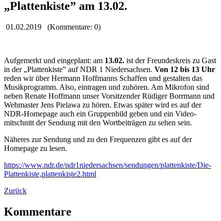
„Plattenkiste” am 13.02.
01.02.2019
(Kommentare: 0)
Aufgemerkt und eingeplant: am
13.02.
ist der Freundes­kreis zu Gast
in der „Platten­kiste” auf NDR 1 Nieder­sachsen.
Von 12 bis 13 Uhr
reden wir über Hermann Hoffmanns Schaffen und gestalten das
Musik­programm. Also, eintragen und zuhören. Am Mikrofon sind
neben Renate Hoffmann unser Vorsitzender Rüdiger Borrmann und
Webmaster Jens Pielawa zu hören. Etwas später wird es auf der
NDR-Homepage auch ein Gruppen­bild geben und ein Video­
mitschnitt der Sendung mit den Wort­beiträgen zu sehen sein.
Näheres zur Sendung und zu den Frequenzen gibt es auf der
Homepage zu lesen.
https://www.ndr.de/ndr1niedersachsen/sendungen/plattenkiste/Die-
Plattenkiste,plattenkiste2.html
Zurück
Kommentare