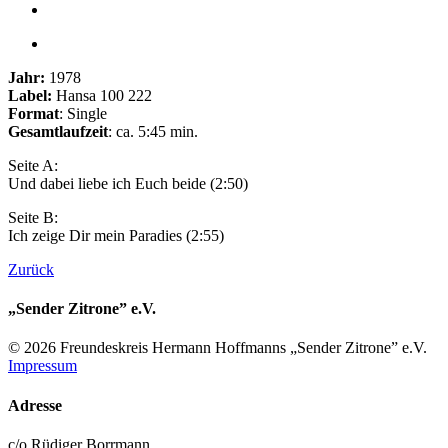
Jahr:
1978
Label:
Hansa 100 222
Format
: Single
Gesamtlaufzeit
: ca. 5:45 min.
Seite A:
Und dabei liebe ich Euch beide (2:50)
Seite B:
Ich zeige Dir mein Paradies (2:55)
Zurück
„Sender Zitrone” e.V.
© 2026 Freundes­kreis Her­mann Hoff­manns „Sender Zitrone” e.V.
Impressum
Adresse
c/o Rüdiger Borrmann