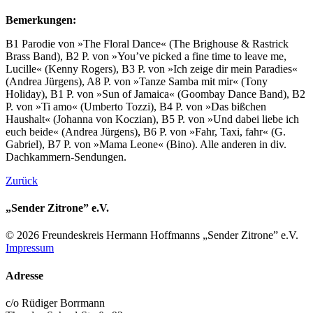
Bemerkungen:
B1 Parodie von »The Floral Dance« (The Brighouse & Rastrick
Brass Band), B2 P. von »You’ve picked a fine time to leave me,
Lucille« (Kenny Rogers), B3 P. von »Ich zeige dir mein Paradies«
(Andrea Jürgens), A8 P. von »Tanze Samba mit mir« (Tony
Holiday), B1 P. von »Sun of Jamaica« (Goombay Dance Band), B2
P. von »Ti amo« (Umberto Tozzi), B4 P. von »Das bißchen
Haushalt« (Johanna von Koczian), B5 P. von »Und dabei liebe ich
euch beide« (Andrea Jürgens), B6 P. von »Fahr, Taxi, fahr« (G.
Gabriel), B7 P. von »Mama Leone« (Bino). Alle anderen in div.
Dachkammern-Sendungen.
Zurück
„Sender Zitrone” e.V.
© 2026 Freundes­kreis Her­mann Hoff­manns „Sender Zitrone” e.V.
Impressum
Adresse
c/o Rüdiger Borrmann