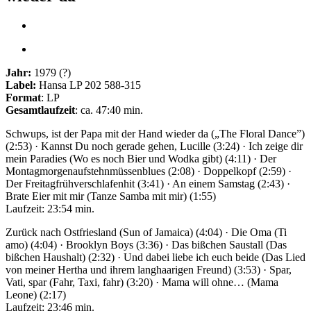
Jahr:
1979 (?)
Label:
Hansa LP 202 588-315
Format
: LP
Gesamtlaufzeit
: ca. 47:40 min.
Schwups, ist der Papa mit der Hand wieder da („The Floral Dance”)
(2:53) · Kannst Du noch gerade gehen, Lucille (3:24) · Ich zeige dir
mein Paradies (Wo es noch Bier und Wodka gibt) (4:11) · Der
Montag­morgen­aufstehn­müssen­blues (2:08) · Doppelkopf (2:59) ·
Der Freitag­früh­verschlafen­hit (3:41) · An einem Samstag (2:43) ·
Brate Eier mit mir (Tanze Samba mit mir) (1:55)
Laufzeit: 23:54 min.
Zurück nach Ostfriesland (Sun of Jamaica) (4:04) · Die Oma (Ti
amo) (4:04) · Brooklyn Boys (3:36) · Das bißchen Saustall (Das
bißchen Haushalt) (2:32) · Und dabei liebe ich euch beide (Das Lied
von meiner Hertha und ihrem langhaarigen Freund) (3:53) · Spar,
Vati, spar (Fahr, Taxi, fahr) (3:20) · Mama will ohne… (Mama
Leone) (2:17)
Laufzeit: 23:46 min.