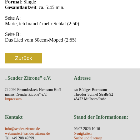
Format
: Single
Gesamtlaufzeit
: ca. 5:45 min.
Seite A:
Marie, ich brauch’ mehr Schlaf (2:50)
Seite B:
Das Lied vom 50ccm-Moped (2:55)
Zurück
„Sender Zitrone” e.V.
Adresse
© 2026 Freundes­kreis Her­mann Hoff­
c/o Rüdiger Borrmann
manns „Sender Zitrone” e.V.
Theodor-Suhnel-Straße 92
Impressum
45472 Mülheim/Ruhr
Kontakt
Stand der Informationen:
info@sender-zitrone.de
06.07.2026 10:16
webmaster@sender-zitrone.de
Neuigkeiten
Tel. +49 208 493991
Suche und Sitemap