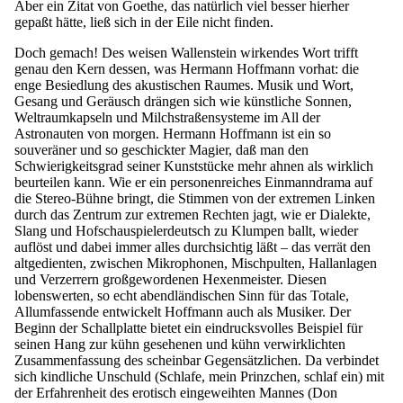
Aber ein Zitat von Goethe, das natürlich viel besser hierher
gepaßt hätte, ließ sich in der Eile nicht finden.
Doch gemach! Des weisen Wallenstein wirkendes Wort trifft
genau den Kern dessen, was Hermann Hoffmann vorhat: die
enge Besiedlung des akustischen Raumes. Musik und Wort,
Gesang und Geräusch drängen sich wie künstliche Sonnen,
Weltraumkapseln und Milchstraßensysteme im All der
Astronauten von morgen. Hermann Hoffmann ist ein so
souveräner und so geschickter Magier, daß man den
Schwierigkeitsgrad seiner Kunststücke mehr ahnen als wirklich
beurteilen kann. Wie er ein personenreiches Einmanndrama auf
die Stereo-Bühne bringt, die Stimmen von der extremen Linken
durch das Zentrum zur extremen Rechten jagt, wie er Dialekte,
Slang und Hofschauspielerdeutsch zu Klumpen ballt, wieder
auflöst und dabei immer alles durchsichtig läßt – das verrät den
altgedienten, zwischen Mikrophonen, Mischpulten, Hallanlagen
und Verzerrern großgewordenen Hexenmeister. Diesen
lobenswerten, so echt abendländischen Sinn für das Totale,
Allumfassende entwickelt Hoffmann auch als Musiker. Der
Beginn der Schallplatte bietet ein eindrucksvolles Beispiel für
seinen Hang zur kühn gesehenen und kühn verwirklichten
Zusammenfassung des scheinbar Gegensätzlichen. Da verbindet
sich kindliche Unschuld (Schlafe, mein Prinzchen, schlaf ein) mit
der Erfahrenheit des erotisch eingeweihten Mannes (Don