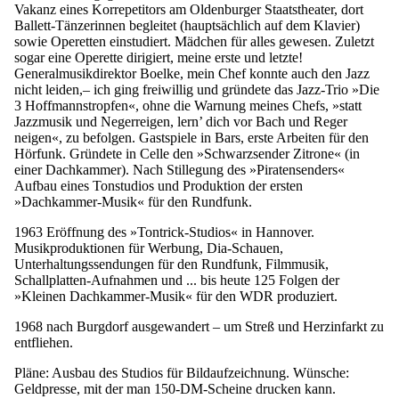
Vakanz eines Korrepetitors am Oldenburger Staatstheater, dort
Ballett-Tänzerinnen begleitet (hauptsächlich auf dem Klavier)
sowie Operetten einstudiert. Mädchen für alles gewesen. Zuletzt
sogar eine Operette dirigiert, meine erste und letzte!
Generalmusikdirektor Boelke, mein Chef konnte auch den Jazz
nicht leiden,– ich ging freiwillig und gründete das Jazz-Trio »Die
3 Hoffmannstropfen«, ohne die Warnung meines Chefs, »statt
Jazzmusik und Negerreigen, lern’ dich vor Bach und Reger
neigen«, zu befolgen. Gastspiele in Bars, erste Arbeiten für den
Hörfunk. Gründete in Celle den »Schwarzsender Zitrone« (in
einer Dachkammer). Nach Stillegung des »Piratensenders«
Aufbau eines Tonstudios und Produktion der ersten
»Dachkammer-Musik« für den Rundfunk.
1963 Eröffnung des »Tontrick-Studios« in Hannover.
Musikproduktionen für Werbung, Dia-Schauen,
Unterhaltungssendungen für den Rundfunk, Filmmusik,
Schallplatten-Aufnahmen und ... bis heute 125 Folgen der
»Kleinen Dachkammer-Musik« für den WDR produziert.
1968 nach Burgdorf ausgewandert – um Streß und Herzinfarkt zu
entfliehen.
Pläne: Ausbau des Studios für Bildaufzeichnung. Wünsche:
Geldpresse, mit der man 150-DM-Scheine drucken kann.