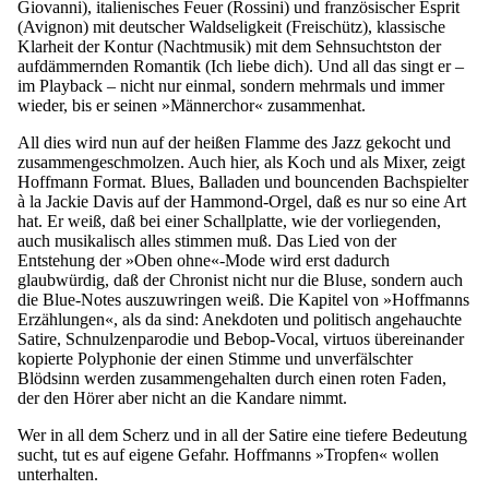
Giovanni), italienisches Feuer (Rossini) und französischer Esprit
(Avignon) mit deutscher Waldseligkeit (Freischütz), klassische
Klarheit der Kontur (Nachtmusik) mit dem Sehnsuchtston der
aufdämmernden Romantik (Ich liebe dich). Und all das singt er –
im Playback – nicht nur einmal, sondern mehrmals und immer
wieder, bis er seinen »Männerchor« zusammenhat.
All dies wird nun auf der heißen Flamme des Jazz gekocht und
zusammengeschmolzen. Auch hier, als Koch und als Mixer, zeigt
Hoffmann Format. Blues, Balladen und bouncenden Bachspielter
à la Jackie Davis auf der Hammond-Orgel, daß es nur so eine Art
hat. Er weiß, daß bei einer Schallplatte, wie der vorliegenden,
auch musikalisch alles stimmen muß. Das Lied von der
Entstehung der »Oben ohne«-Mode wird erst dadurch
glaubwürdig, daß der Chronist nicht nur die Bluse, sondern auch
die Blue-Notes auszuwringen weiß. Die Kapitel von »Hoffmanns
Erzählungen«, als da sind: Anekdoten und politisch angehauchte
Satire, Schnulzenparodie und Bebop-Vocal, virtuos übereinander
kopierte Polyphonie der einen Stimme und unverfälschter
Blödsinn werden zusammengehalten durch einen roten Faden,
der den Hörer aber nicht an die Kandare nimmt.
Wer in all dem Scherz und in all der Satire eine tiefere Bedeutung
sucht, tut es auf eigene Gefahr. Hoffmanns »Tropfen« wollen
unterhalten.