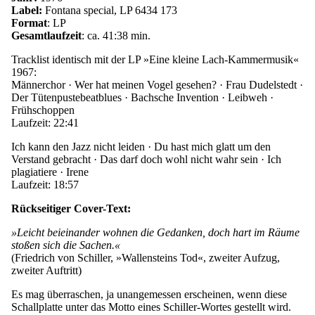
Label:
Fontana special, LP 6434 173
Format
: LP
Gesamtlaufzeit
: ca. 41:38 min.
Tracklist identisch mit der LP »Eine kleine Lach-Kammermusik«
1967:
Männerchor · Wer hat meinen Vogel gesehen? · Frau Dudel­stedt ·
Der Tüten­puste­beat­blues · Bachsche Invention · Leibweh ·
Frühschoppen
Laufzeit: 22:41
Ich kann den Jazz nicht leiden · Du hast mich glatt um den
Verstand gebracht · Das darf doch wohl nicht wahr sein · Ich
plagiatiere · Irene
Laufzeit: 18:57
Rückseitiger Cover-Text:
»Leicht beieinander wohnen die Gedanken, doch hart im Räume
stoßen sich die Sachen.«
(Friedrich von Schiller, »Wallensteins Tod«, zweiter Aufzug,
zweiter Auftritt)
Es mag überraschen, ja unangemessen erscheinen, wenn diese
Schallplatte unter das Motto eines Schiller-Wortes gestellt wird.