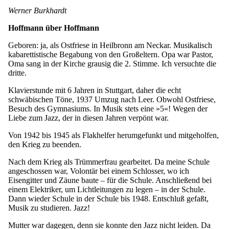
Werner Burkhardt
Hoffmann über Hoffmann
Geboren: ja, als Ostfriese in Heilbronn am Neckar. Musikalisch
kabarettistische Begabung von den Großeltern. Opa war Pastor,
Oma sang in der Kirche grausig die 2. Stimme. Ich versuchte die
dritte.
Klavierstunde mit 6 Jahren in Stuttgart, daher die echt
schwäbischen Töne, 1937 Umzug nach Leer. Obwohl Ostfriese,
Besuch des Gymnasiums. In Musik stets eine »5«! Wegen der
Liebe zum Jazz, der in diesen Jahren verpönt war.
Von 1942 bis 1945 als Flakhelfer herumgefunkt und mitgeholfen,
den Krieg zu beenden.
Nach dem Krieg als Trümmerfrau gearbeitet. Da meine Schule
angeschossen war, Volontär bei einem Schlosser, wo ich
Eisengitter und Zäune baute – für die Schule. Anschließend bei
einem Elektriker, um Lichtleitungen zu legen – in der Schule.
Dann wieder Schule in der Schule bis 1948. Entschluß gefaßt,
Musik zu studieren. Jazz!
Mutter war dagegen, denn sie konnte den Jazz nicht leiden. Da