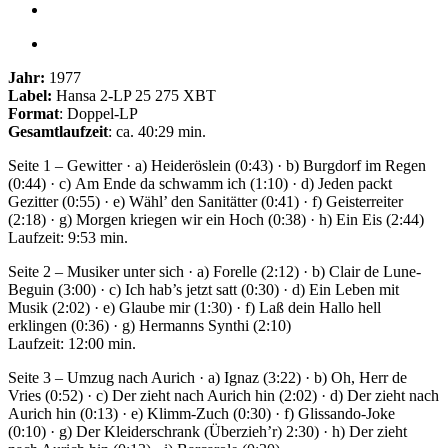
Jahr:
1977
Label:
Hansa 2-LP 25 275 XBT
Format
: Doppel-LP
Gesamtlaufzeit
: ca. 40:29 min.
Seite 1 – Gewitter · a) Heide­röslein (0:43) · b) Burgdorf im Regen
(0:44) · c) Am Ende da schwamm ich (1:10) · d) Jeden packt
Gezitter (0:55) · e) Wähl’ den Sanitätter (0:41) · f) Geister­reiter
(2:18) · g) Morgen kriegen wir ein Hoch (0:38) · h) Ein Eis (2:44)
Laufzeit: 9:53 min.
Seite 2 – Musiker unter sich · a) Forelle (2:12) · b) Clair de Lune-
Beguin (3:00) · c) Ich hab’s jetzt satt (0:30) · d) Ein Leben mit
Musik (2:02) · e) Glaube mir (1:30) · f) Laß dein Hallo hell
erklingen (0:36) · g) Hermanns Synthi (2:10)
Laufzeit: 12:00 min.
Seite 3 – Umzug nach Aurich · a) Ignaz (3:22) · b) Oh, Herr de
Vries (0:52) · c) Der zieht nach Aurich hin (2:02) · d) Der zieht nach
Aurich hin (0:13) · e) Klimm-Zuch (0:30) · f) Glissando-Joke
(0:10) · g) Der Kleiderschrank (Überzieh’r) 2:30) · h) Der zieht