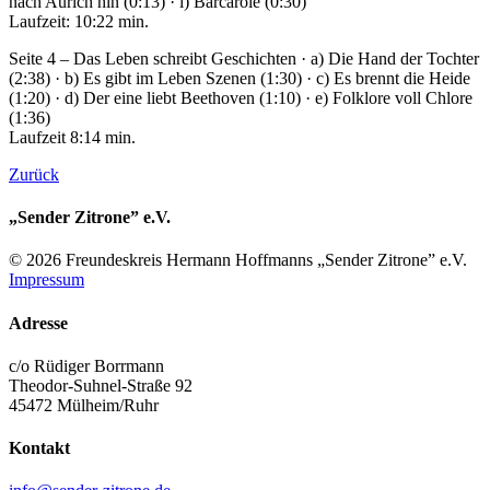
nach Aurich hin (0:13) · i) Barcarole (0:30)
Laufzeit: 10:22 min.
Seite 4 – Das Leben schreibt Geschichten · a) Die Hand der Tochter
(2:38) · b) Es gibt im Leben Szenen (1:30) · c) Es brennt die Heide
(1:20) · d) Der eine liebt Beethoven (1:10) · e) Folklore voll Chlore
(1:36)
Laufzeit 8:14 min.
Zurück
„Sender Zitrone” e.V.
© 2026 Freundes­kreis Her­mann Hoff­manns „Sender Zitrone” e.V.
Impressum
Adresse
c/o Rüdiger Borrmann
Theodor-Suhnel-Straße 92
45472 Mülheim/Ruhr
Kontakt