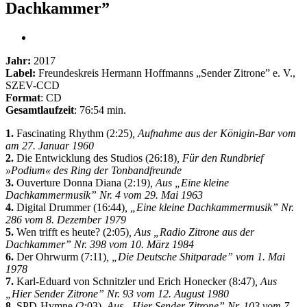
Dachkammer”
Jahr:
2017
Label:
Freundeskreis Hermann Hoffmanns „Sender Zitrone” e. V.,
SZEV-CCD
Format
: CD
Gesamtlaufzeit
: 76:54 min.
1.
Fascinating Rhythm (2:25)
, Aufnahme aus der Königin-Bar vom
am 27. Januar 1960
2.
Die Entwicklung des Studios (26:18)
, Für den Rundbrief
»Podium« des Ring der Tonbandfreunde
3.
Ouverture Donna Diana (2:19)
, Aus „Eine kleine
Dachkammermusik” Nr. 4 vom 29. Mai 1963
4.
Digital Drummer (16:44)
, „Eine kleine Dachkammermusik” Nr.
286 vom 8. Dezember 1979
5.
Wen trifft es heute? (2:05)
, Aus „Radio Zitrone aus der
Dachkammer” Nr. 398 vom 10. März 1984
6.
Der Ohrwurm (7:11)
, „Die Deutsche Shitparade” vom 1. Mai
1978
7.
Karl-Eduard von Schnitzler und Erich Honecker (8:47)
, Aus
„Hier Sender Zitrone” Nr. 93 vom 12. August 1980
8.
SPD-Hymne (2:03)
, Aus „Hier Sender Zitrone” Nr. 103 vom 7.