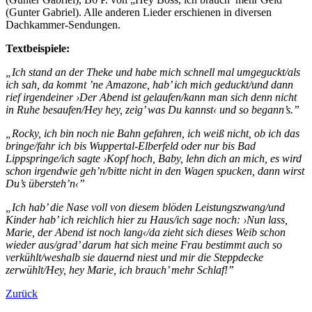
(Gunter Gabriel). Alle anderen Lieder erschienen in diversen
Dachkammer-Sendungen.
Textbeispiele:
„Ich stand an der Theke und habe mich schnell mal umgeguckt/als
ich sah, da kommt ’ne Amazone, hab’ ich mich geduckt/und dann
rief irgendeiner ›Der Abend ist gelaufen/kann man sich denn nicht
in Ruhe besaufen/Hey hey, zeig’ was Du kannst‹ und so begann’s.”
„Rocky, ich bin noch nie Bahn gefahren, ich weiß nicht, ob ich das
bringe/fahr ich bis Wuppertal-Elberfeld oder nur bis Bad
Lippspringe/ich sagte ›Kopf hoch, Baby, lehn dich an mich, es wird
schon irgendwie geh’n/bitte nicht in den Wagen spucken, dann wirst
Du’s übersteh’n‹”
„Ich hab’ die Nase voll von diesem blöden Leistungszwang/und
Kinder hab’ ich reichlich hier zu Haus/ich sage noch: ›Nun lass,
Marie, der Abend ist noch lang‹/da zieht sich dieses Weib schon
wieder aus/grad’ darum hat sich meine Frau bestimmt auch so
verkühlt/weshalb sie dauernd niest und mir die Steppdecke
zerwühlt/Hey, hey Marie, ich brauch’ mehr Schlaf!”
Zurück