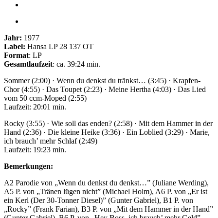
Jahr:
1977
Label:
Hansa LP 28 137 OT
Format
: LP
Gesamtlaufzeit
: ca. 39:24 min.
Sommer (2:00) · Wenn du denkst du tränkst… (3:45) · Krapfen-
Chor (4:55) · Das Toupet (2:23) · Meine Hertha (4:03) · Das Lied
vom 50 ccm-Moped (2:55)
Laufzeit: 20:01 min.
Rocky (3:55) · Wie soll das enden? (2:58) · Mit dem Hammer in der
Hand (2:36) · Die kleine Heike (3:36) · Ein Loblied (3:29) · Marie,
ich brauch’ mehr Schlaf (2:49)
Laufzeit: 19:23 min.
Bemerkungen:
A2 Parodie von „Wenn du denkst du denkst…” (Juliane Werding),
A5 P. von „Tränen lügen nicht” (Michael Holm), A6 P. von „Er ist
ein Kerl (Der 30-Tonner Diesel)” (Gunter Gabriel), B1 P. von
„Rocky” (Frank Farian), B3 P. von „Mit dem Hammer in der Hand”
(Gunter Gabriel), B6 P. von „Hey Boss, ich brauch’ mehr Geld”