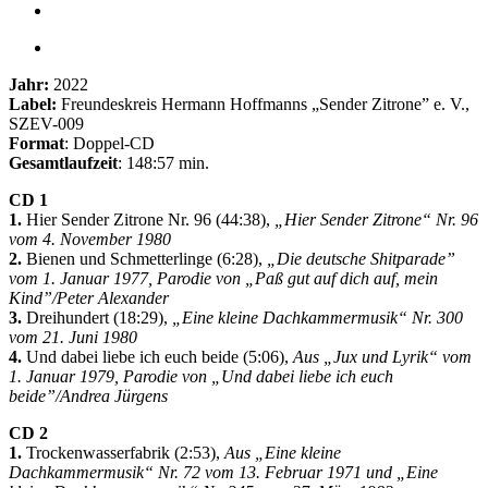
Jahr:
2022
Label:
Freundeskreis Hermann Hoffmanns „Sender Zitrone” e. V.,
SZEV-009
Format
: Doppel-CD
Gesamtlaufzeit
: 148:57 min.
CD 1
1.
Hier Sender Zitrone Nr. 96 (44:38),
„Hier Sender Zitrone“ Nr. 96
vom 4. November 1980
2.
Bienen und Schmetterlinge (6:28),
„Die deutsche Shitparade”
vom 1. Januar 1977, Parodie von „Paß gut auf dich auf, mein
Kind”/Peter Alexander
3.
Dreihundert (18:29),
„
Eine kleine Dachkammermusik
“ Nr. 300
vom 21. Juni 1980
4.
Und dabei liebe ich euch beide (5:06),
Aus „Jux und Lyrik“ vom
1. Januar 1979, Parodie von „Und dabei liebe ich euch
beide”/Andrea Jürgens
CD 2
1.
Trockenwasserfabrik (2:53),
Aus „Eine kleine
Dachkammermusik“ Nr. 72 vom 13. Februar 1971 und „Eine