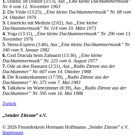
1.
Doktor, oh Doktor (3:13)
, Aus „Eine kleine Dachkammermusik”
Nr. 6 vom 12. November 1963
2.
Die Visite (13:25)
, „Eine kleine Dachkammermusik” Nr. 68 vom
24. Oktober 1970
3.
Limericks mit Medizin (2:02)
, Aus „Eine kleine
Dachkammermusik” Nr. 114 vom 10. März 197
3
4
. Yoga (13:11)
, „Eine kleine Dachkammermusik” Nr. 206 vom 13.
November 1976
5
. Stress-Express (3:46)
, Aus „Eine kleine Dachkammermusik” Nr.
340 vom 9. Januar 1982
6.
Graf Dracula beim Zahnarzt (13:36)
, „Eine kleine
Dachkammermusik” Nr. 225 vom 6. August 1977
7.
Ode an den Hausarzt (2:51)
, Aus „Radio Zitrone aus der
Dachkammer” Nr. 607 vom 14. Oktober 1988
8.
Die Krankenkammer (17:59)
, „Radio Zitrone aus der
Dachkammer” Nr. 375 vom 7. Mai 1983
9.
Talkshow im Wartezimmer (8:39)
, Aus „Radio Zitrone aus der
Dachkammer” Nr. 595 vom 16. Mai 198
8
Zurück
„Sender Zitrone” e.V.
© 2026 Freundes­kreis Her­mann Hoff­manns „Sender Zitrone” e.V.
Impressum