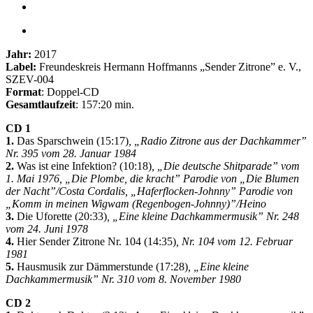
Jahr:
2017
Label:
Freundeskreis Hermann Hoffmanns „Sender Zitrone” e. V.,
SZEV-004
Format
: Doppel-CD
Gesamtlaufzeit
: 157:20 min.
CD 1
1.
Das Sparschwein (15:17)
, „Radio Zitrone aus der Dachkammer”
Nr. 395 vom 28. Januar 1984
2.
Was ist eine Infektion? (10:18)
, „Die deutsche Shitparade” vom
1. Mai 1976, „Die Plombe, die kracht” Parodie von „Die Blumen
der Nacht”/Costa Cordalis, „Haferflocken-Johnny” Parodie von
„Komm in meinen Wigwam (Regenbogen-Johnny)”/Heino
3.
Die Uforette (20:33)
, „Eine kleine Dachkammermusik” Nr. 248
vom 24. Juni 1978
4.
Hier Sender Zitrone Nr. 104 (14:35)
, Nr. 104 vom 12. Februar
1981
5.
Hausmusik zur Dämmerstunde (17:28)
, „Eine kleine
Dachkammermusik” Nr. 310 vom 8. November 1980
CD 2