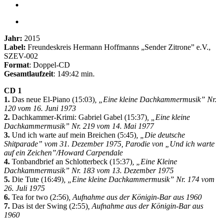
Jahr:
2015
Label:
Freundeskreis Hermann Hoffmanns „Sender Zitrone” e.V.,
SZEV-002
Format
: Doppel-CD
Gesamtlaufzeit
: 149:42 min.
CD 1
1.
Das neue El-Piano (15:03)
, „Eine kleine Dachkammermusik” Nr.
120 vom 16. Juni 1973
2.
Dachkammer-Krimi: Gabriel Gabel (15:37)
, „Eine kleine
Dachkammermusik” Nr. 219 vom 14. Mai 1977
3.
Und ich warte auf mein Breichen (5:45)
, „Die deutsche
Shitparade” vom 31. Dezember 1975, Parodie von „Und ich warte
auf ein Zeichen”/Howard Carpendale
4.
Tonbandbrief an Schlotterbeck (15:37)
, „Eine Kleine
Dachkammermusik” Nr. 183 vom 13. Dezember 1975
5.
Die Tute (16:49)
, „Eine kleine Dachkammermusik” Nr. 174 vom
26. Juli 1975
6.
Tea for two (2:56)
, Aufnahme aus der Königin-Bar aus 1960
7.
Das ist der Swing (2:55)
, Aufnahme aus der Königin-Bar aus
1960