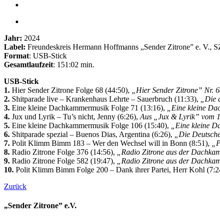
Jahr:
2024
Label:
Freundeskreis Hermann Hoffmanns „Sender Zitrone” e. V., 
Format
: USB-Stick
Gesamtlaufzeit
: 151:02 min.
USB-Stick
1.
Hier Sender Zitrone Folge 68 (44:50),
„Hier Sender Zitrone” Nr. 6
2.
Shitparade live – Krankenhaus Lehrte – Sauerbruch (11:33),
„Die 
3.
Eine kleine Dachkammermusik Folge 71 (13:16),
„Eine kleine Da
4.
Jux und Lyrik – Tu’s nicht, Jenny (6:26),
Aus „Jux & Lyrik” vom 1.
5.
Eine kleine Dachkammermusik Folge 106 (15:40),
„Eine kleine 
6.
Shitparade spezial – Buenos Dias, Argentina (6:26),
„Die Deutsche
7.
Polit Klimm Bimm 183 – Wer den Wechsel will in Bonn (8:51),
„P
8.
Radio Zitrone Folge 376 (14:56),
„Radio Zitrone aus der Dachka
9.
Radio Zitrone Folge 582 (19:47),
„Radio Zitrone aus der Dachka
10.
Polit Klimm Bimm Folge 200 – Dank ihrer Partei, Herr Kohl (7:2
Zurück
„Sender Zitrone” e.V.